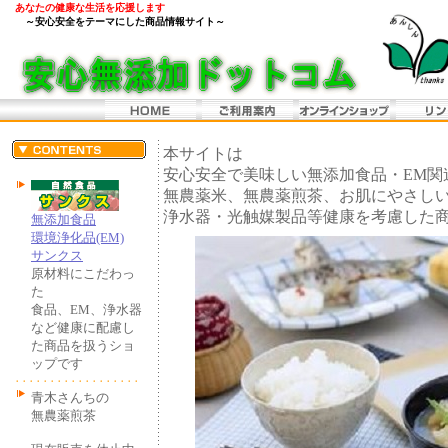
あなたの健康な生活を応援します
～安心安全をテーマにした商品情報サイト～
本サイトは
安心安全で美味しい無添加食品・EM関連
無農薬米、無農薬煎茶、お肌にやさし
浄水器・光触媒製品等健康を考慮した
無添加食品
環境浄化品(EM)
サンクス
原材料にこだわっ
た
食品、EM、浄水器
など健康に配慮し
た商品を扱うショ
ップです
青木さんちの
無農薬煎茶